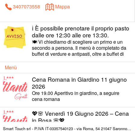
3407073558
Mappa
ℹ️ È possibile prenotare il proprio pasto
dalle ore 12:30 alle ore 13:30.
🍽️ Vi chiediamo di scegliere un primo e un
secondo a persona. Il menù è completato da
buffet di verdure e antipasti, oltre a buffet di
dolci e frutta, sempre inclusi. 😊 Buona scelta
e buon appetito!
Menù
Cena Romana in Giardino 11 giugno
2026
Ore 19.00 Aperitivo in giardino, a seguire
cena romana
💖🌸 Venerdì 19 Giugno 2026 – Cena
in Rosa 🌸💖
💖🌸 PINK GARDEN APERITIF 🌸💖 🕖 Ore
Smart Touch srl - P.IVA IT-03357540123 - via Roma, 54 21047 Saronno (VA) ITALY
19:00 – Aperitivo in Giardino 🥂 Bollicine 🍹