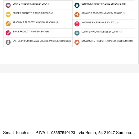
Smart Touch srl - P.IVA IT-03357540123 - via Roma, 54 21047 Saronno (VA) ITALY