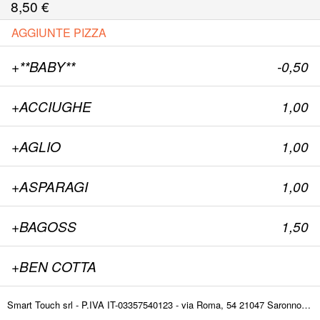
8,50
€
AGGIUNTE PIZZA
+**BABY**
-0,50
+ACCIUGHE
1,00
+AGLIO
1,00
+ASPARAGI
1,00
+BAGOSS
1,50
+BEN COTTA
+BRESAOLA
1,00
Smart Touch srl - P.IVA IT-03357540123 - via Roma, 54 21047 Saronno (VA) ITALY