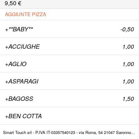
9,50
€
AGGIUNTE PIZZA
+**BABY**
-0,50
+ACCIUGHE
1,00
+AGLIO
1,00
+ASPARAGI
1,00
+BAGOSS
1,50
+BEN COTTA
+BRESAOLA
1,00
Smart Touch srl - P.IVA IT-03357540123 - via Roma, 54 21047 Saronno (VA) ITALY