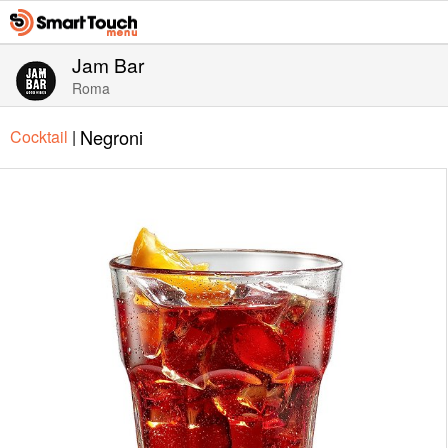
Jam Bar
Roma
Negroni
Cocktail
|