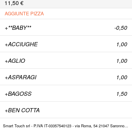
11,50
€
AGGIUNTE PIZZA
+**BABY**
-0,50
+ACCIUGHE
1,00
+AGLIO
1,00
+ASPARAGI
1,00
+BAGOSS
1,50
+BEN COTTA
+BRESAOLA
1,00
Smart Touch srl - P.IVA IT-03357540123 - via Roma, 54 21047 Saronno (VA) ITALY