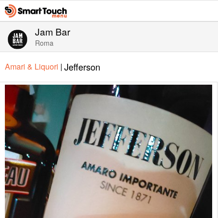
Jam Bar
Roma
Jefferson
Amari & Liquori
|