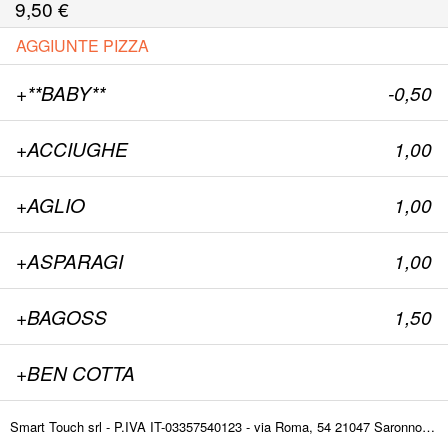
9,50
€
AGGIUNTE PIZZA
+**BABY**
-0,50
+ACCIUGHE
1,00
+AGLIO
1,00
+ASPARAGI
1,00
+BAGOSS
1,50
+BEN COTTA
+BRESAOLA
1,00
Smart Touch srl - P.IVA IT-03357540123 - via Roma, 54 21047 Saronno (VA) ITALY