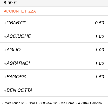
8,50
€
AGGIUNTE PIZZA
+**BABY**
-0,50
+ACCIUGHE
1,00
+AGLIO
1,00
+ASPARAGI
1,00
+BAGOSS
1,50
+BEN COTTA
+BRESAOLA
1,00
Smart Touch srl - P.IVA IT-03357540123 - via Roma, 54 21047 Saronno (VA) ITALY