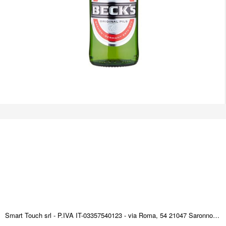
Smart Touch srl - P.IVA IT-03357540123 - via Roma, 54 21047 Saronno (VA) ITALY