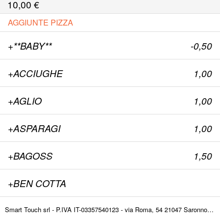
10,00
€
AGGIUNTE PIZZA
+**BABY**
-0,50
+ACCIUGHE
1,00
+AGLIO
1,00
+ASPARAGI
1,00
+BAGOSS
1,50
+BEN COTTA
+BRESAOLA
1,00
Smart Touch srl - P.IVA IT-03357540123 - via Roma, 54 21047 Saronno (VA) ITALY