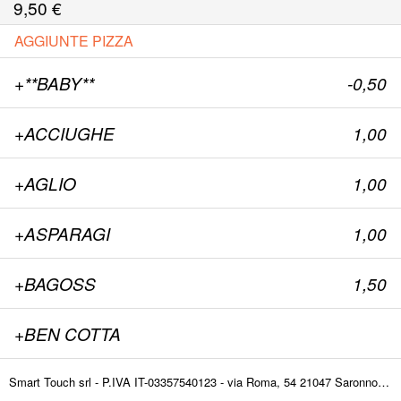
9,50
€
AGGIUNTE PIZZA
+**BABY**
-0,50
+ACCIUGHE
1,00
+AGLIO
1,00
+ASPARAGI
1,00
+BAGOSS
1,50
+BEN COTTA
+BRESAOLA
1,00
Smart Touch srl - P.IVA IT-03357540123 - via Roma, 54 21047 Saronno (VA) ITALY