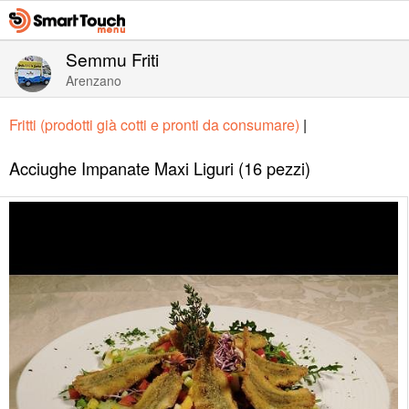
Semmu Friti
Arenzano
Fritti (prodotti già cotti e pronti da consumare)
|
Acciughe Impanate Maxi Liguri (16 pezzi)