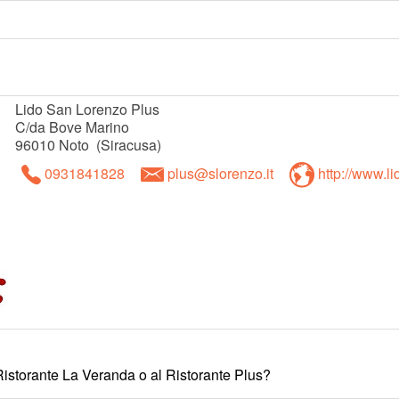
Lido San Lorenzo Plus
C/da Bove Marino
96010
Noto
(
Siracusa
)
0931841828
plus@slorenzo.it
http://www.l
 Ristorante La Veranda o al Ristorante Plus?