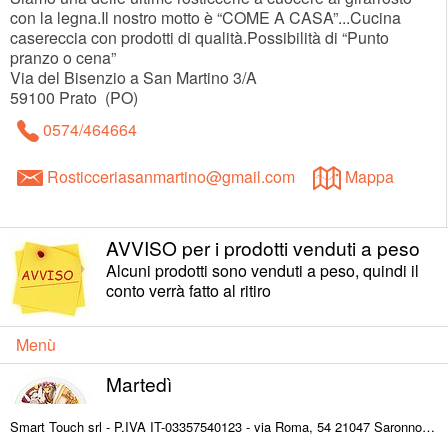
con la legna.Il nostro motto è “COME A CASA”...Cucina
casereccia con prodotti di qualità.Possibilità di “Punto
pranzo o cena”
Via del Bisenzio a San Martino 3/A
59100
Prato
(
PO
)
0574/464664
Rosticceriasanmartino@gmail.com
Mappa
AVVISO per i prodotti venduti a peso
Alcuni prodotti sono venduti a peso, quindi il
conto verrà fatto al ritiro
Menù
Martedì
Smart Touch srl - P.IVA IT-03357540123 - via Roma, 54 21047 Saronno (VA) ITALY