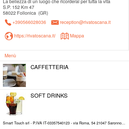
La bellezza di un luogo che ricorderai per tutta la vita
S.P. 152 Km 47
58022
Follonica
(
GR
)
+390566028036
reception@rivatoscana.it
https://rivatoscana.it/
Mappa
Menù
CAFFETTERIA
SOFT DRINKS
BEER SELECTION
Smart Touch srl - P.IVA IT-03357540123 - via Roma, 54 21047 Saronno (VA) ITALY