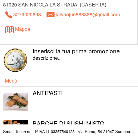
81020
SAN NICOLA LA STRADA
(
CASERTA
)
3279020698
laiyaojun888888@gmail.com
Mappa
Inserisci la tua prima promozione
descrizione...
Menù
ANTIPASTI
BARCHE DI SUSHI MISTO
Smart Touch srl - P.IVA IT-03357540123 - via Roma, 54 21047 Saronno (VA) ITALY