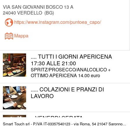
VIA SAN GIOVANNI BOSCO 13 A
24040
VERDELLO
(
BG
)
https://www.instagram.com/puntoea_capo/
Mappa
.... TUTTI I GIORNI APERICENA
17:30 ALLE 21:00
SPRITZ/PROSECCO/ANALCOLICO +
OTTIMO APERICENA 14.00 euro
..... COLAZIONI E PRANZI DI
LAVORO
...VENERDI SERATA
DEGUSTAZIONE VINO ( 3 calici) +
Smart Touch srl - P.IVA IT-03357540123 - via Roma, 54 21047 Saronno (VA) ITALY