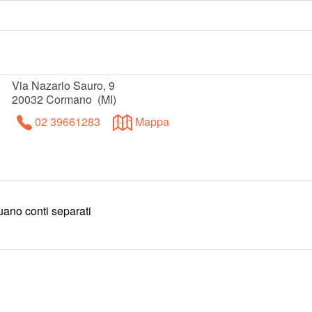
Via Nazario Sauro, 9
20032
Cormano
(
MI
)
02 39661283
Mappa
tuano conti separati