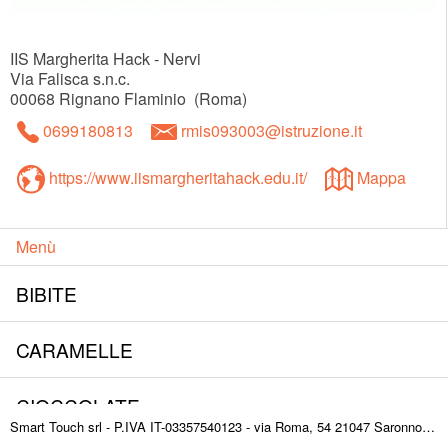
IIS Margherita Hack - Nervi
Via Falisca s.n.c.
00068
Rignano Flaminio
(
Roma
)
0699180813
rmis093003@istruzione.it
https://www.iismargheritahack.edu.it/
Mappa
Menù
BIBITE
CARAMELLE
CIOCCOLATE
Smart Touch srl - P.IVA IT-03357540123 - via Roma, 54 21047 Saronno (VA) ITALY