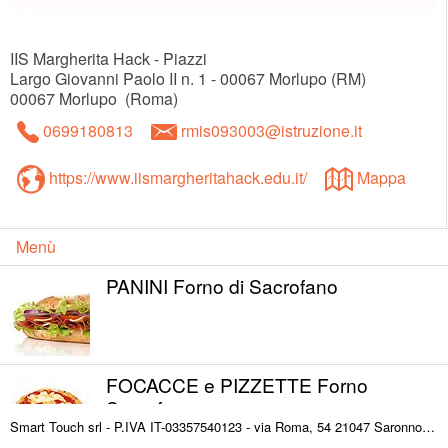
IIS Margherita Hack - Piazzi
Largo Giovanni Paolo II n. 1 - 00067 Morlupo (RM)
00067
Morlupo
(
Roma
)
0699180813
rmis093003@istruzione.it
https://www.iismargheritahack.edu.it/
Mappa
Menù
PANINI Forno di Sacrofano
FOCACCE e PIZZETTE Forno
Sacrofano
Smart Touch srl - P.IVA IT-03357540123 - via Roma, 54 21047 Saronno (VA) ITALY