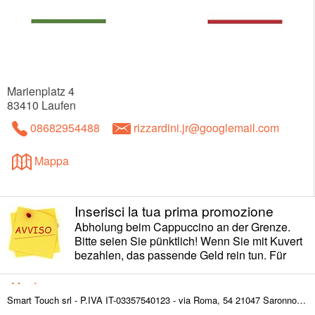
Marienplatz 4
83410
Laufen
08682954488
rizzardini.jr@googlemail.com
Mappa
Inserisci la tua prima promozione
Abholung beim Cappuccino an der Grenze.
Bitte seien Sie pünktlich! Wenn Sie mit Kuvert
bezahlen, das passende Geld rein tun. Für
Paypal, bitte Paypal Freunde an:
lucarizzardini@libero.it
Menù
Smart Touch srl - P.IVA IT-03357540123 - via Roma, 54 21047 Saronno (VA) ITALY
EIS SPEZIALITÄTEN