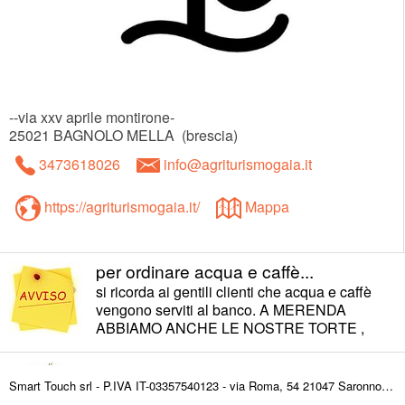
--via xxv aprile montirone-
25021
BAGNOLO MELLA
(
brescia
)
3473618026
info@agriturismogaia.it
https://agriturismogaia.it/
Mappa
per ordinare acqua e caffè...
si ricorda ai gentili clienti che acqua e caffè
vengono serviti al banco. A MERENDA
ABBIAMO ANCHE LE NOSTRE TORTE ,
MACEDONIA, ANGURIA, E OANINI
SEMPLICI.
GODITI UN APE IN RELAX DAL TUO
Smart Touch srl - P.IVA IT-03357540123 - via Roma, 54 21047 Saronno (VA) ITALY
OMBRELLONE