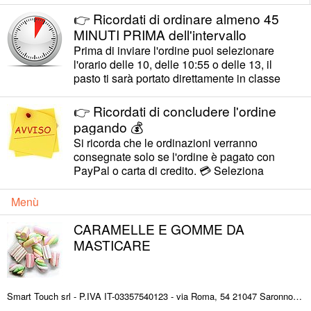
👉 Ricordati di ordinare almeno 45
MINUTI PRIMA dell'intervallo
Prima di inviare l'ordine puoi selezionare
l'orario delle 10, delle 10:55 o delle 13, il
pasto ti sarà portato direttamente in classe
👉 Ricordati di concludere l'ordine
pagando 💰
Si ricorda che le ordinazioni verranno
consegnate solo se l'ordine è pagato con
PayPal o carta di credito. 💳 Seleziona
"PayPal checkout" anche per la carta di
credito.
Menù
CARAMELLE E GOMME DA
MASTICARE
Caffetteria
Smart Touch srl - P.IVA IT-03357540123 - via Roma, 54 21047 Saronno (VA) ITALY