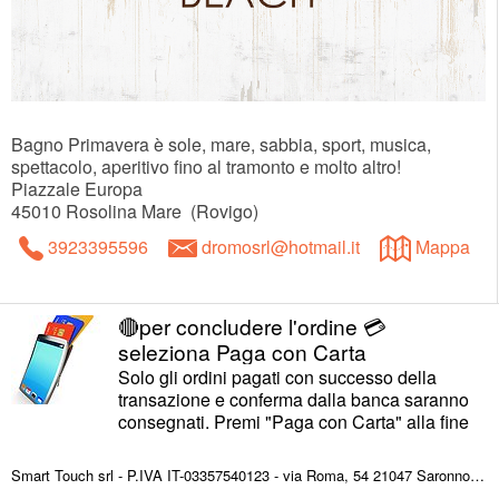
Bagno Primavera è sole, mare, sabbia, sport, musica,
spettacolo, aperitivo fino al tramonto e molto altro!
Piazzale Europa
45010
Rosolina Mare
(
Rovigo
)
3923395596
dromosrl@hotmail.it
Mappa
🔴per concludere l'ordine 💳
seleziona Paga con Carta
Solo gli ordini pagati con successo della
transazione e conferma dalla banca saranno
consegnati. Premi "Paga con Carta" alla fine
dell'ordine e concludi il pagamento.
AVVISO gli ordini devono essere
Smart Touch srl - P.IVA IT-03357540123 - via Roma, 54 21047 Saronno (VA) ITALY