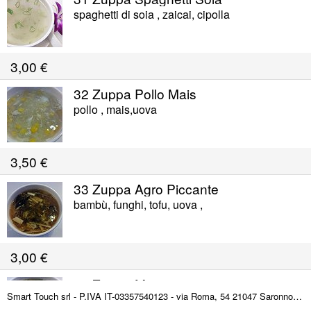
spaghetti di soia , zaicai, cipolla
3,00
€
32 Zuppa Pollo Mais
pollo , mais,uova
3,50
€
33 Zuppa Agro Piccante
bambù, funghi, tofu, uova ,
3,00
€
34 Zuppa Miso
Smart Touch srl - P.IVA IT-03357540123 - via Roma, 54 21047 Saronno (VA) ITALY
cipolla, tofu