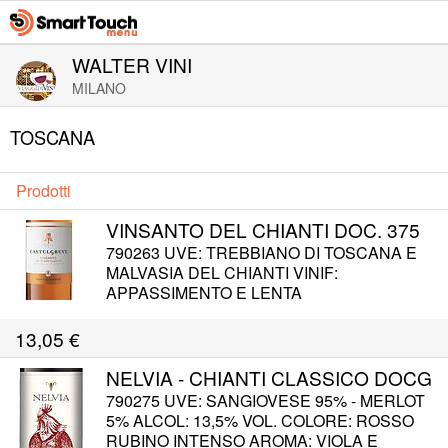
WALTER VINI
MILANO
TOSCANA
Prodotti
VINSANTO DEL CHIANTI DOC. 375
790263 UVE: TREBBIANO DI TOSCANA E
MALVASIA DEL CHIANTI VINIF:
APPASSIMENTO E LENTA
FERMENTAZIONE. AFFINAMENTO IN
CARATELLI DI ROVERE ALMENO 36 MESI
13,05
€
ALCOL: 16% COLORE: GIALLO DORATO
CON RIFLESSI AMBRA AROMA: ETEREO,
NELVIA - CHIANTI CLASSICO DOCG
INTENSO ED ELEGANTE GUSTO:
790275 UVE: SANGIOVESE 95% - MERLOT
AROMATICO E VELLUTATO CON
5% ALCOL: 13,5% VOL. COLORE: ROSSO
ROTONDITA' E SENTORI DI FRUTTA
RUBINO INTENSO AROMA: VIOLA E