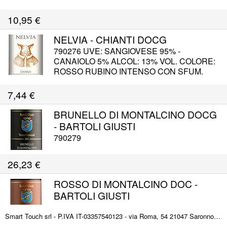
SECCA ABBINAM: PASTICCERIA CON
FRUTTA MATURA GUSTO: PIENO,
FRUTTA SECCA, MANDORLE, CANTUCCI,
ARMONICO CON TANNINI MORBIDI E
10,95
€
FORMAGGI PICCANTI
VELLUTATI SERVIZIO: 16° - 18° C.
ABBINAMENTO: CARNI ROSSE
NELVIA - CHIANTI DOCG
SAPORITE,CACCIAGIONE, FORMAGGI A
790276 UVE: SANGIOVESE 95% -
PASTA DURA.
CANAIOLO 5% ALCOL: 13% VOL. COLORE:
ROSSO RUBINO INTENSO CON SFUM.
VIOLACEE AROMA : SFUMATURE
INTENSE, FLOREALI E FRUTTATE GUSTO:
7,44
€
FRESCO, EQUILIBRATO E BUONA
PERSISTENZA SERVIZIO: 18° C.
BRUNELLO DI MONTALCINO DOCG
ABBINAMENTO: PRIMI CON SUGHI DI
- BARTOLI GIUSTI
CARNE, CARNE ROSSA, ARROSTI
790279
26,23
€
ROSSO DI MONTALCINO DOC -
BARTOLI GIUSTI
790280
Smart Touch srl - P.IVA IT-03357540123 - via Roma, 54 21047 Saronno (VA) ITALY