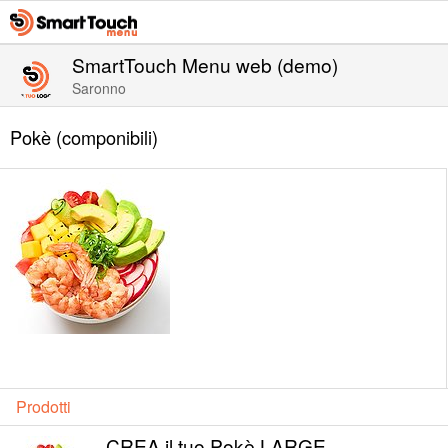
SmartTouch Menu web (demo)
Saronno
Pokè (componibili)
Prodotti
CREA il tuo Pokè LARGE