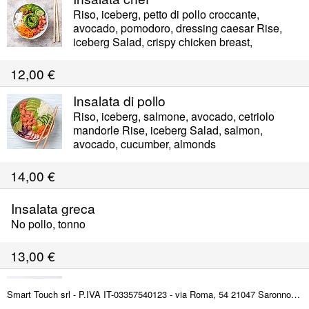
Riso, iceberg, petto di pollo croccante,
avocado, pomodoro, dressing caesar Rise,
iceberg Salad, crispy chicken breast,
avocado, tomato, caesar dressing
12,00
€
Insalata di pollo
Riso, iceberg, salmone, avocado, cetriolo
mandorle Rise, iceberg Salad, salmon,
avocado, cucumber, almonds
14,00
€
Insalata greca
No pollo, tonno
13,00
€
Insalata salmone
Smart Touch srl - P.IVA IT-03357540123 - via Roma, 54 21047 Saronno (VA) ITALY
Iceberg, avocado, pomodoro, carota, mais,