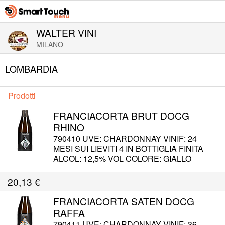
WALTER VINI
MILANO
LOMBARDIA
Prodotti
FRANCIACORTA BRUT DOCG
RHINO
790410 UVE: CHARDONNAY VINIF: 24
MESI SUI LIEVITI 4 IN BOTTIGLIA FINITA
ALCOL: 12,5% VOL COLORE: GIALLO
PAGLIERINO RIFL. DORATI PROFUMO:
GUSTO: SERVIZIO: 4-6° C ABBINAM:
20,13
€
APERITIVO. CRUDITA' DI PESCE E PIATTI
A BASE DI VERDURE
FRANCIACORTA SATEN DOCG
RAFFA
790411 UVE: CHARDONNAY VINIF: 36