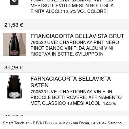
MESI SUI LIEVITI 4 MESI IN BOTTIGLIA
FINITA ALCOL: 12,5% VOL COLORE:
GIALLO PAGLIERINO LEGGERMENTE
SCARICO PROFUMO: GUSTO: SERVIZIO:
21,53
€
4-6° C ABBINAM:
FRANCIACORTA BELLAVISTA BRUT
790532 UVE: CHARDONNAY-PINT NERO-
PINOT BIANCO VINIF: DA ALCUNI VINI
RISERVA IN BOTTE. SVILUPPO IN
METODO CLASSICO ALCOL: 12.5%
COLORE: GIALLO PAGLIERINO AROMA:
35,26
€
FRUTTI TROPICALI, PESCA, NOTE DI
VANIGLIA E PASTICCERIA GUSTO:
FARNACIACORTA BELLAVISTA
FRESCO, SAPIDO CON FINALE LUNGO
SATEN
790533 UVE: CHARDONNAY VINIF: IN
PICCOLE BOTTI ROVERE, AFFINAMENTO
MET. CLASSICO 48 MESI ALCOL: 12.5%
COLORE: GIALLO PAGLIERINO DORATO
AROMI: FIORI ROSA, AGRUMI MATURI E
48,56
€
NOISETTE GUSTO: MORBIDO E
Smart Touch srl - P.IVA IT-03357540123 - via Roma, 54 21047 Saronno (VA) ITALY
CREMOSO ABBINAM: APERITIVO,
FRANCIACORTA BELLAVISTA BRUT