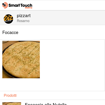
pizzart
Rosarno
Focacce
Prodotti
Focaccia alla Nutella