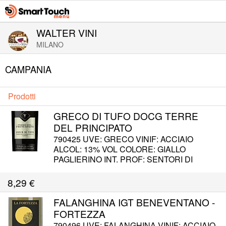
WALTER VINI
MILANO
CAMPANIA
Prodotti
GRECO DI TUFO DOCG TERRE
DEL PRINCIPATO
790425 UVE: GRECO VINIF: ACCIAIO
ALCOL: 13% VOL COLORE: GIALLO
PAGLIERINO INT. PROF: SENTORI DI
PESCA E MANDORLA AMARA GUSTO:
SECCO MA ROTONDO, MOLTO
8,29
€
PERSISTENTE. SERVIZIO: 8°-10° C
ABBINAM: PIATTI DI PESCE E CARNI
FALANGHINA IGT BENEVENTANO -
BIANCHE, PRIMI PIATTI SALATI E
FORTEZZA
SAPORITI.
790496 UVE: FALANGHINA VINIF: ACCIAIO