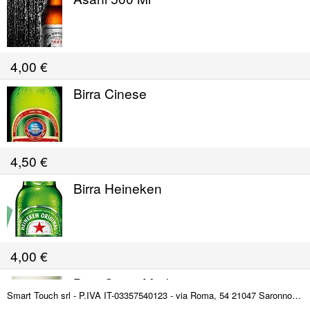
4,00
€
Birra Cinese
4,50
€
Birra Heineken
4,00
€
Birra Spina Med
Smart Touch srl - P.IVA IT-03357540123 - via Roma, 54 21047 Saronno (VA) ITALY