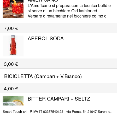
L'Americano si prepara con la tecnica build e
si serve di un bicchiere Old fashioned.
Versare direttamente nel bicchiere colmo di
ghiaccio il vermouth rosso e il bitter, colmando
con soda.
7,00
€
APEROL SODA
3,00
€
BICICLETTA (Campari + V.Bianco)
4,00
€
BITTER CAMPARI + SELTZ
Smart Touch srl - P.IVA IT-03357540123 - via Roma, 54 21047 Saronno (VA) ITALY